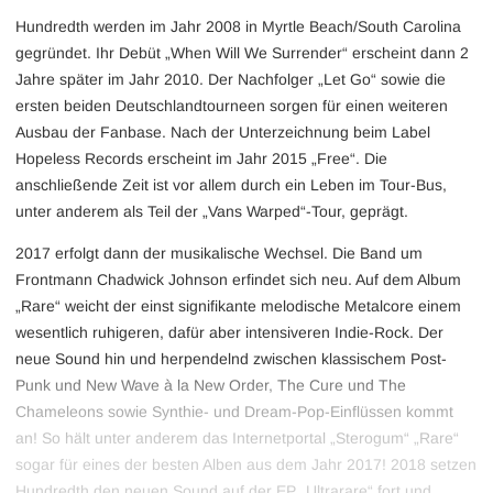
Hundredth werden im Jahr 2008 in Myrtle Beach/South Carolina
gegründet. Ihr Debüt „When Will We Surrender“ erscheint dann 2
Jahre später im Jahr 2010. Der Nachfolger „Let Go“ sowie die
ersten beiden Deutschlandtourneen sorgen für einen weiteren
Ausbau der Fanbase. Nach der Unterzeichnung beim Label
Hopeless Records erscheint im Jahr 2015 „Free“. Die
anschließende Zeit ist vor allem durch ein Leben im Tour-Bus,
unter anderem als Teil der „Vans Warped“-Tour, geprägt.
2017 erfolgt dann der musikalische Wechsel. Die Band um
Frontmann Chadwick Johnson erfindet sich neu. Auf dem Album
„Rare“ weicht der einst signifikante melodische Metalcore einem
wesentlich ruhigeren, dafür aber intensiveren Indie-Rock. Der
neue Sound hin und herpendelnd zwischen klassischem Post-
Punk und New Wave à la New Order, The Cure und The
Chameleons sowie Synthie- und Dream-Pop-Einflüssen kommt
an! So hält unter anderem das Internetportal „Sterogum“ „Rare“
sogar für eines der besten Alben aus dem Jahr 2017! 2018 setzen
Hundredth den neuen Sound auf der EP „Ultrarare“ fort und