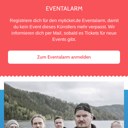
EVENTALARM
Registriere dich für den myticket.de Eventalarm, damit
du kein Event dieses Künstlers mehr verpasst. Wir
informieren dich per Mail, sobald es Tickets für neue
Events gibt.
Zum Eventalarm anmelden