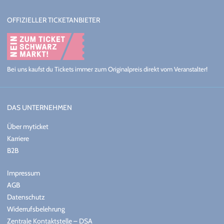
EVENTALARM
OFFIZIELLER TICKETANBIETER
Wer über aktuelle Tour-Daten von GREGORIAN informiert werden
möchte, meldet sich einfach bei
unserem Eventalarm oder zum
Newsletter
an.
Bei uns kaufst du Tickets immer zum Originalpreis direkt vom Veranstalter!
DAS UNTERNEHMEN
Über myticket
Karriere
B2B
Impressum
AGB
Datenschutz
Widerrufsbelehrung
Zentrale Kontaktstelle – DSA