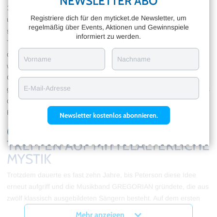
NEWSLETTER ABO
1989 das Kloster San Lorenzo de El Escorial in Spanien besuchte
Registriere dich für den myticket.de Newsletter, um
und dabei zeitgenössische Songs auf seinem Walkman hörte. Er
regelmäßig über Events, Aktionen und Gewinnspiele
setzte seinen Einfall zunächst auf dem Album „MCMXC a.D.“ (der
informiert zu werden.
Titel stellt das Erscheinungsjahr 1990 in römischen Ziffern dar)
des Projekts „Enigma“ um, das weltweit ein Überraschungserfolg
Vorname
Nachname
wurde: Es hielt sich insgesamt in 41 Ländern auf Platz 1 der
Charts, wurde mehrfach mit Platin und Gold ausgezeichnet und
E-Mail-Adresse
gilt mit weltweit über 20 Millionen verkauften Exemplaren als eines
der erfolgreichsten deutschen Alben. Das Genre des Gregorianik-
Pop war geboren.
Newsletter kostenlos abonnieren.
GREGORIAN – MODERNE SONGS
TREFFEN AUF MITTELALTERLICHE
MYSTIK
Trotzdem dauerte es fast zehn Jahre, bis Peterson diese Idee
erneut aufgriff und die Musikband GREGORIAN gründete, die aus
zwölf klassisch ausgebildeten Sängern besteht. Auf dem ersten
Album „Masters of Chant“ (1999) interpretierte der Chor Hits wie
Mehr anzeigen