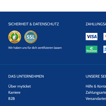
SICHERHEIT & DATENSCHUTZ
ZAHLUNGS
eKomi
SSL
Wir haben uns für dich zertifizieren lassen
Datensicherheit
DAS UNTERNEHMEN
UNSERE SE
Über myticket
Hilfe & Kont
Karriere
Zahlungsart
B2B
Versandarte