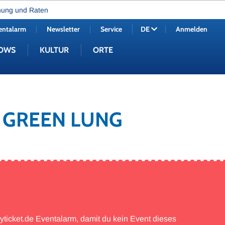
nung und Raten
entalarm
Newsletter
Service
Anmelden
DE
OWS
KULTUR
ORTE
N GREEN LUNG
myticket.de Eventalarm, damit du kein Event dieses