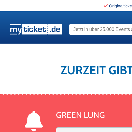
Originalticke
Jetzt in über 25.000 Events s
www.myticket.de
ZURZEIT GIB
GREEN LUNG