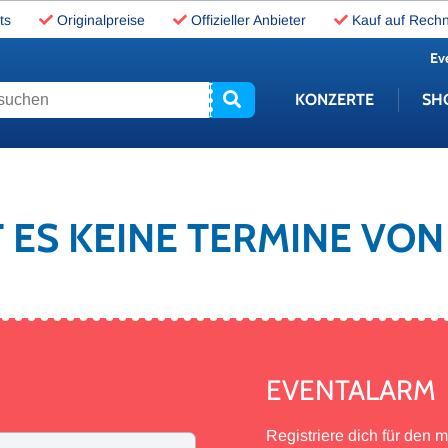
ts
Originalpreise
Offizieller Anbieter
Kauf auf Rech
Ev
uchen
KONZERTE
SH
T ES KEINE TERMINE VO
EVENTALARM
Registriere dich für den 