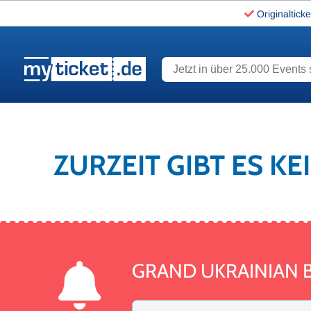
Originalticke
Jetzt in über 25.000 Events s
www.myticket.de
ZURZEIT GIBT ES K
GRAND UKRAINIAN 