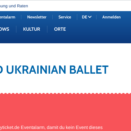
nung und Raten
entalarm
Newsletter
Service
Anmelden
DE
OWS
KULTUR
ORTE
D UKRAINIAN BALLET
myticket.de Eventalarm, damit du kein Event dieses