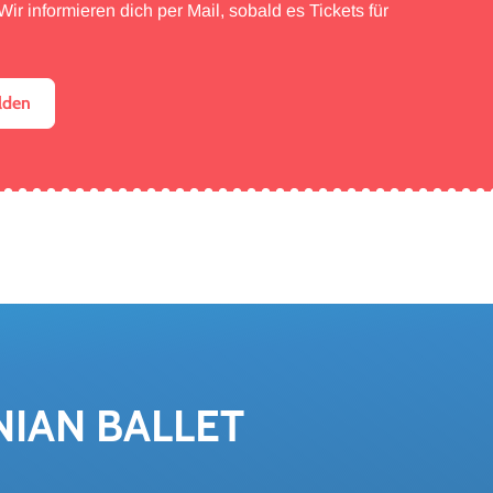
ir informieren dich per Mail, sobald es Tickets für
lden
I­AN BAL­LET