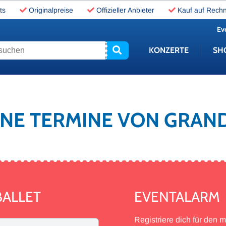
ts
Originalpreise
Offizieller Anbieter
Kauf auf Rech
Ev
uchen
KONZERTE
SH
EINE TERMINE VON GRAN
BALLET
EVENTALARM
Registriere dich für den 