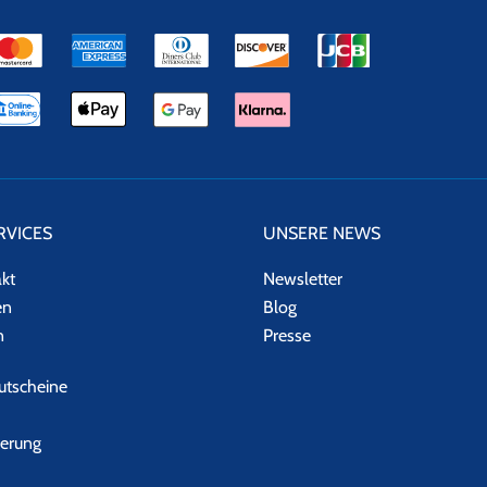
RVICES
UNSERE NEWS
akt
Newsletter
en
Blog
n
Presse
tscheine
herung