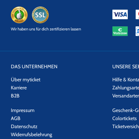
eKomi
SSL
Wir haben uns für dich zertifizieren lassen
Datensicherheit
DAS UNTERNEHMEN
UNSERE SE
Über myticket
Hilfe & Kont
Karriere
Zahlungsart
B2B
Versandarte
Impressum
Geschenk-Gu
AGB
Colortickets
Datenschutz
Ticketversic
Widerrufsbelehrung