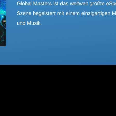
Global Masters ist das weltweit größte eS
Szene begeistert mit einem einzigartigen 
und Musik.