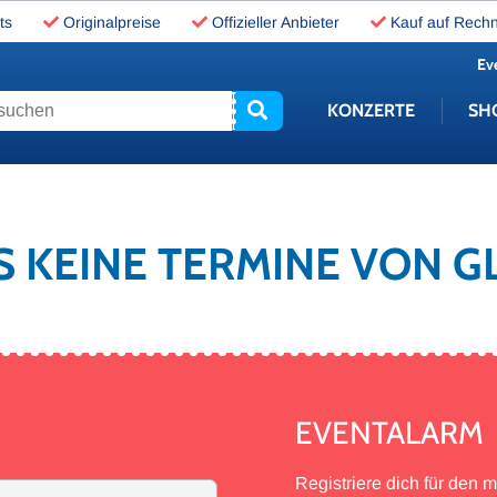
ts
Originalpreise
Offizieller Anbieter
Kauf auf Rech
Ev
uchen
KONZERTE
SH
ES KEINE TERMINE VON 
EVENTALARM
Registriere dich für den 