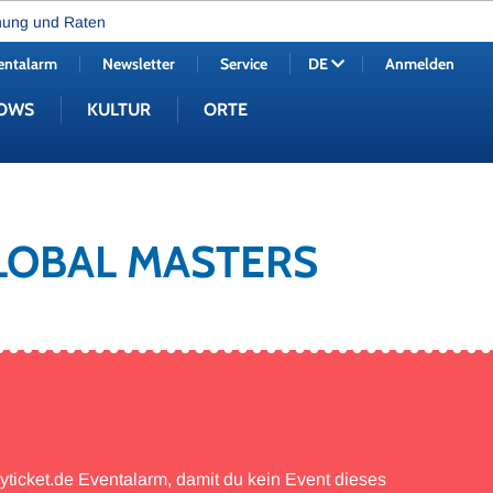
nung und Raten
entalarm
Newsletter
Service
Anmelden
DE
OWS
KULTUR
ORTE
GLOBAL MASTERS
myticket.de Eventalarm, damit du kein Event dieses