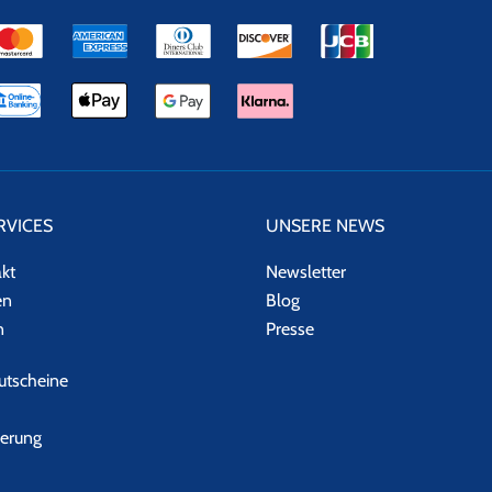
RVICES
UNSERE NEWS
akt
Newsletter
en
Blog
n
Presse
tscheine
herung