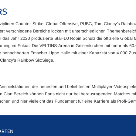
RS
ziplinen Counter-Strike: Global Offensive, PUBG, Tom Clancy’s Rainbow 
nier: verschiedene Bereiche locken mit unterschiedlichen Themenbereich
 das Jahr 2020 produzierte Star-DJ Robin Schulz die offizielle Global
Gaming im Fokus. Die VELTINS-Arena in Gelsenkirchen mit mehr als 60.0
er benachbarten Emscher Lippe Halle mit einer Kapazität von 4.000 Zus
 Clancy’s Rainbow Six:Siege.
 Anspielstationen der neuesten und beliebtesten Multiplayer-Videosp
n Clan Bereich können Fans nicht nur bei herausragenden Matches mitf
chen und hier vielleicht das Fundament für eine Karriere als Profi-Ga
ARTEN