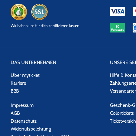
eKomi
SSL
Wir haben uns für dich zertifizieren lassen
Datensicherheit
DAS UNTERNEHMEN
UNSERE SE
Über myticket
Hilfe & Kont
Karriere
Zahlungsart
B2B
Versandarte
Impressum
Geschenk-Gu
AGB
Colortickets
Datenschutz
Ticketversic
Widerrufsbelehrung