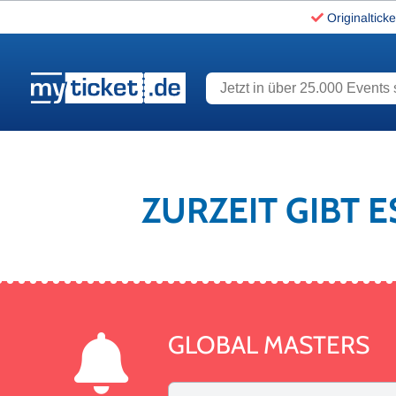
Originalticke
Jetzt in über 25.000 Events s
www.myticket.de
ZURZEIT GIBT 
GLOBAL MASTERS