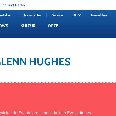
nung und Raten
entalarm
Newsletter
Service
Anmelden
DE
OWS
KULTUR
ORTE
 GLENN HUGHES
myticket.de Eventalarm, damit du kein Event dieses