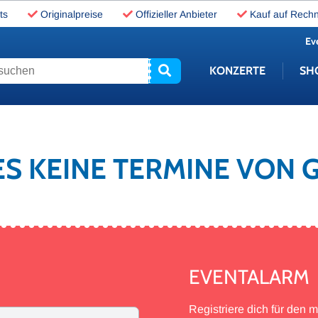
ts
Originalpreise
Offizieller Anbieter
Kauf auf Rech
Ev
uchen
KONZERTE
SH
 ES KEINE TERMINE VON
EVENTALARM
Registriere dich für den 