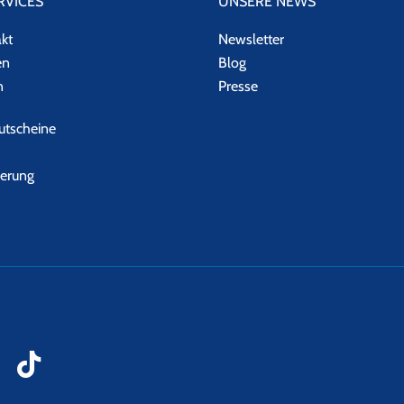
RVICES
UNSERE NEWS
akt
Newsletter
en
Blog
n
Presse
tscheine
herung