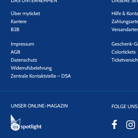
DAS UNTERNEHMEN
UNSERE SE
Über myticket
Hilfe & Kont
Karriere
Zahlungsart
B2B
Versandarte
Impressum
Geschenk-Gu
AGB
Colortickets
Datenschutz
Ticketversic
Widerrufsbelehrung
Zentrale Kontaktstelle – DSA
UNSER ONLINE-MAGAZIN
FOLGE UNS