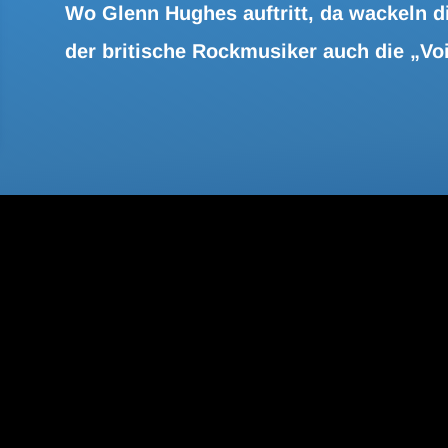
Wo Glenn Hughes auftritt, da wackeln d
der britische Rockmusiker auch die „Vo