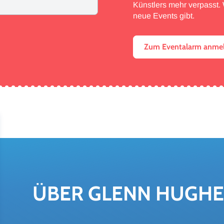
Künstlers mehr verpasst. W
neue Events gibt.
Zum Eventalarm anme
ÜBER GLENN HUG­H