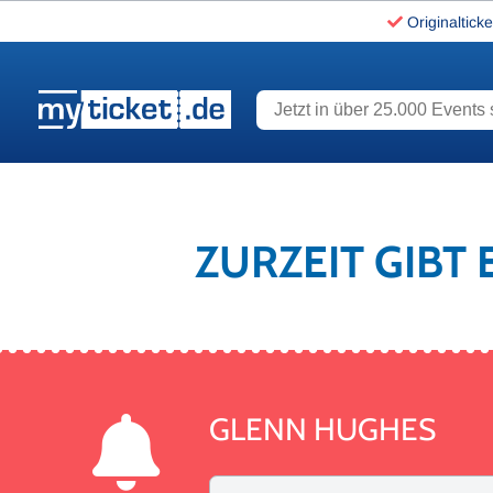
Originalticke
Jetzt in über 25.000 Events s
www.myticket.de
ZURZEIT GIBT
GLENN HUGHES