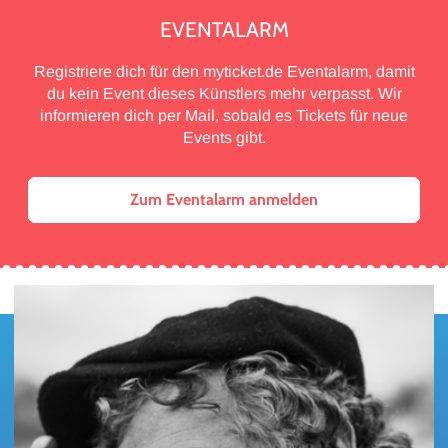
EVENTALARM
Registriere dich für den myticket.de Eventalarm, damit
du kein Event dieses Künstlers mehr verpasst. Wir
informieren dich per Mail, sobald es Tickets für neue
Events gibt.
Zum Eventalarm anmelden