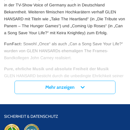
in der TV-Show Voice of Germany auch in Deutschland
Bekanntheit. Weiteren filmischen Hochkarätern verhalf GLEN
HANSARD mit Titeln wie „Take The Heartland“ (in „Die Tribute von
Panem – The Hunger Games“) und „Coming Up Roses“ (in „Can
a Song Save Your Life?“ mit Keira Knightley) zum Erfolg.
FunFact:
Sowohl „Once“ als auch „Can a Song Save Your Life?“
wurden von GLEN HANSARDs ehemaligen The Frames-
Bandkollegen John Carney realisiert.
Pure, ehrliche Musik und absolute Freiheit der Musik
GLEN HANSARD besticht durch die unbedingte Ehrlichkeit seiner
Songs. So beschreibt er selbst:
Mehr anzeigen
„Man darf seine Kreativität nicht in Zweifel stellen, sondern muss
einfach machen, weiter ausformulieren und auch an der richtigen
Stelle einen Punkt setzen [...] Am Ende steht etwas, das einen
selbst vielleicht überrascht, aber weitaus ehrlicher ist als alles,
SICHERHEIT & DATENSCHUTZ
was entstehen würde, wenn man darüber nachdenkt, was man als
nächstes machen möchte.“