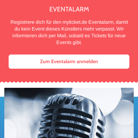
EVENTALARM
Registriere dich für den myticket.de Eventalarm, damit
du kein Event dieses Künstlers mehr verpasst. Wir
informieren dich per Mail, sobald es Tickets für neue
Events gibt.
Zum Eventalarm anmelden