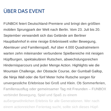
ÜBER DAS EVENT
FUNBOX feiert Deutschland-Premiere und bringt den größten
mobilen Sprungpark der Welt nach Berlin. Vom 23. Juli bis 20.
September verwandelt sich das Gelände am Berliner
Hauptbahnhof in eine riesige Erlebniswelt voller Bewegung,
Abenteuer und Familienspaß. Auf über 4.000 Quadratmetern
warten zehn miteinander verbundene Spielbereiche mit riesigen
Hüpfburgen, spektakulären Rutschen, abwechslungsreichen
Hindernisparcours und jeder Menge Action. Highlights wie die
Mountain Challenge, der Obstacle Course, der Gumball Gallop,
die Ninja Wall oder die fünf Meter hohe Rutsche sorgen für
unvergessliche Erlebnisse bei Groß und Klein. Ob Sommerferien,
Familienausflug oder gemeinsamer Tag mit Freunden – FUNBOX
verbindet Bewegung, Spiel und Spaß zu einem
außergewöhnlichen Erlebnis für alle Generationen. Wer nach
einem actionreichen Ferientag sucht, sollte sich dieses Hüpf-