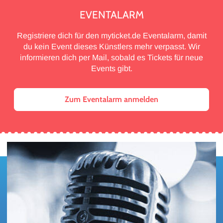
EVENTALARM
Registriere dich für den myticket.de Eventalarm, damit
du kein Event dieses Künstlers mehr verpasst. Wir
informieren dich per Mail, sobald es Tickets für neue
Events gibt.
Zum Eventalarm anmelden