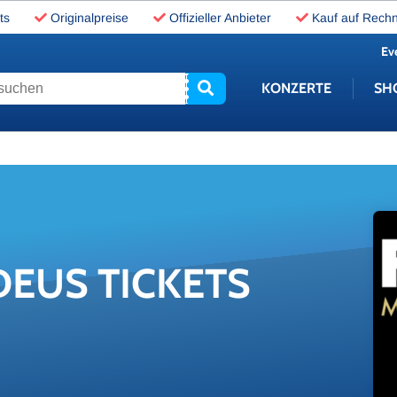
ts
Originalpreise
Offizieller Anbieter
Kauf auf Rech
Ev
uchen
KONZERTE
SH
E­US TI­CKETS