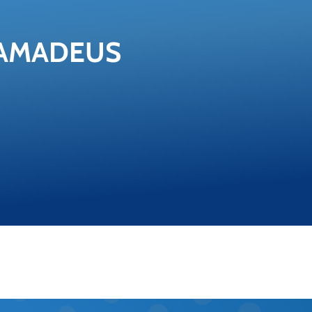
AMA­DE­US