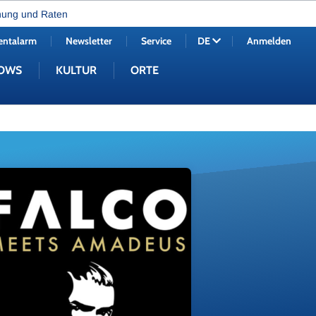
nung und Raten
entalarm
Newsletter
Service
Anmelden
DE
OWS
KULTUR
ORTE