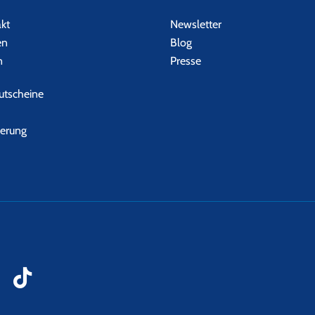
akt
Newsletter
en
Blog
n
Presse
tscheine
herung