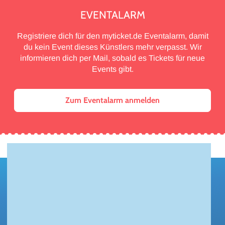
EVENTALARM
Registriere dich für den myticket.de Eventalarm, damit
du kein Event dieses Künstlers mehr verpasst. Wir
informieren dich per Mail, sobald es Tickets für neue
Events gibt.
Zum Eventalarm anmelden