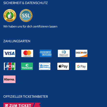
SICHERHEIT & DATENSCHUTZ
eKomi
SSL
Wir haben uns für dich zertifizieren lassen
Datensicherheit
ZAHLUNGSARTEN
OFFIZIELLER TICKETANBIETER