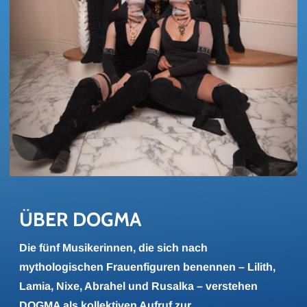
ÜBER DOGMA
Die fünf Musikerinnen, die sich nach
mythologischen Frauenfiguren benennen – Lilith,
Lamia, Nixe, Abrahel und Rusalka – verstehen
DOGMA als kollektiven Aufruf zur