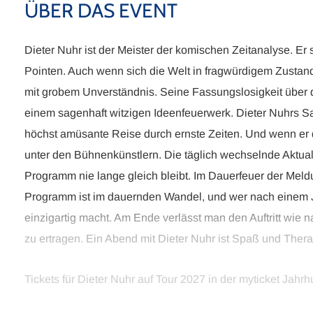
ÜBER DAS EVENT
Dieter Nuhr ist der Meister der komischen Zeitanalyse. Er
Pointen. Auch wenn sich die Welt in fragwürdigem Zustand b
mit grobem Unverständnis. Seine Fassungslosigkeit über de
einem sagenhaft witzigen Ideenfeuerwerk. Dieter Nuhrs S
höchst amüsante Reise durch ernste Zeiten. Und wenn er die
unter den Bühnenkünstlern. Die täglich wechselnde Aktual
Programm nie lange gleich bleibt. Im Dauerfeuer der Meld
Programm ist im dauernden Wandel, und wer nach einem Jah
einzigartig macht. Am Ende verlässt man den Auftritt wie
zu ertragen. Ein Abend mit Dieter Nuhr ist Spaß und Thera
Tickets für Dieter Nuhr auf Tour 2027 in der myticket Jahrhu