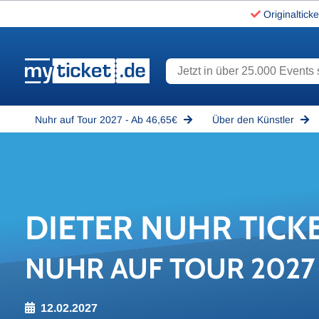
Originalticke
Jetzt in über 25.000 Events s
www.myticket.de
Nuhr auf Tour 2027 - Ab 46,65€
Über den Künstler
DIE­TER NUHR TI­CK
NUHR AUF TOUR 2027
12.02.2027