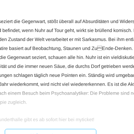
 seziert die Gegenwart, stößt überall auf Absurditäten und Wid
efindet, wenn Nuhr auf Tour geht, wirkt sie brüllend komisch. D
n Zustand der Welt verarbeitet er mit Sarkasmus. Bei ihm entlä
atire basiert auf Beobachtung, Staunen und ZuEnde-Denken. E
 Gegenwart seziert, schauen alle hin. Nuhr ist ein vieldiskutie
ität und die immer neuen Säue, die durchs Dorf getrieben werde
ungen schlagen täglich neue Pointen ein. Ständig wird umgebau
r wiederkommt, wird nicht viel wiedererkennen. Es ist die Aktu
 nach einem Besuch beim Psychoanalytiker: Die Probleme sind no
pie zugleich.
nderthalle gibt es ab sofort hier bei myticket!