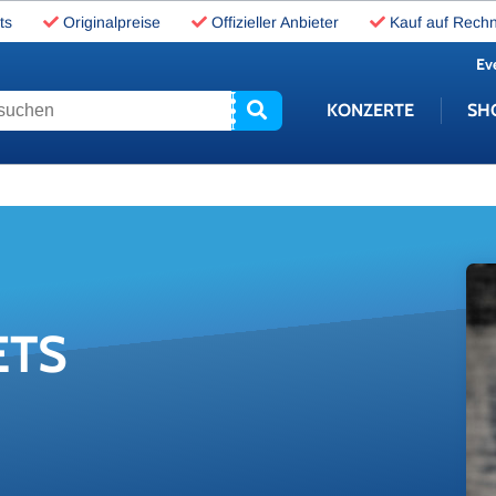
ts
Originalpreise
Offizieller Anbieter
Kauf auf Rech
Ev
uchen
KONZERTE
SH
ETS