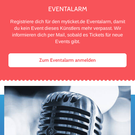
EVENTALARM
Registriere dich für den myticket.de Eventalarm, damit
du kein Event dieses Künstlers mehr verpasst. Wir
informieren dich per Mail, sobald es Tickets für neue
Events gibt.
Zum Eventalarm anmelden