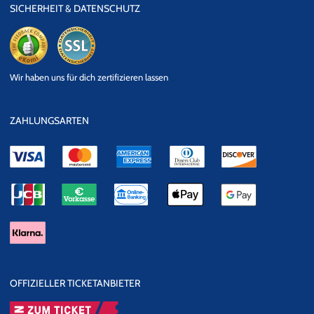
SICHERHEIT & DATENSCHUTZ
eKomi
SSL
Wir haben uns für dich zertifizieren lassen
Datensicherheit
ZAHLUNGSARTEN
OFFIZIELLER TICKETANBIETER