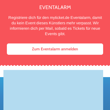
EVENTALARM
Registriere dich für den myticket.de Eventalarm, damit
du kein Event dieses Künstlers mehr verpasst. Wir
informieren dich per Mail, sobald es Tickets für neue
Events gibt.
Zum Eventalarm anmelden