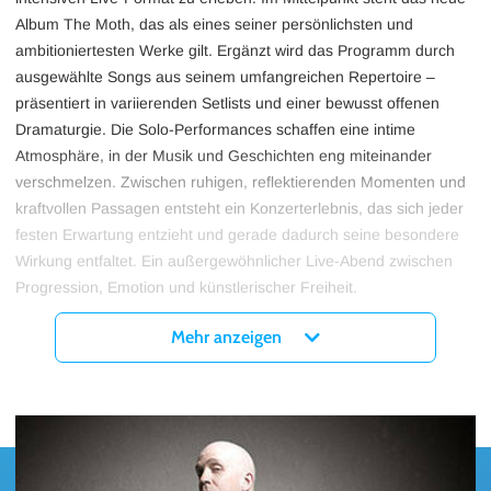
Album The Moth, das als eines seiner persönlichsten und
ambitioniertesten Werke gilt. Ergänzt wird das Programm durch
ausgewählte Songs aus seinem umfangreichen Repertoire –
präsentiert in variierenden Setlists und einer bewusst offenen
Dramaturgie. Die Solo-Performances schaffen eine intime
Atmosphäre, in der Musik und Geschichten eng miteinander
verschmelzen. Zwischen ruhigen, reflektierenden Momenten und
kraftvollen Passagen entsteht ein Konzerterlebnis, das sich jeder
festen Erwartung entzieht und gerade dadurch seine besondere
Wirkung entfaltet. Ein außergewöhnlicher Live-Abend zwischen
Progression, Emotion und künstlerischer Freiheit.
Devin Townsend Tickets für die METAMORPHOSIS – SOLO
Mehr anzeigen
TOUR 2026 in Hamburg, München und Köln gibt es
ab sofort
hier bei myticket!
+++Die Show in München wird vom WERK7 theater München
in die Backstage Arena verlegt. Bereits gekaufte Tickets
behalten ihre Gültigkeit. Betroffene Kunden werden von uns