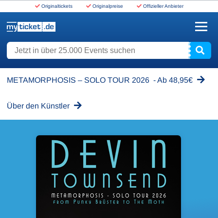
Originaltickets
Originalpreise
Offizieller Anbieter
www.myticket.de
Jetzt in über 25.000 Events suchen
METAMORPHOSIS – SOLO TOUR 2026 - Ab 48,95€
Über den Künstler