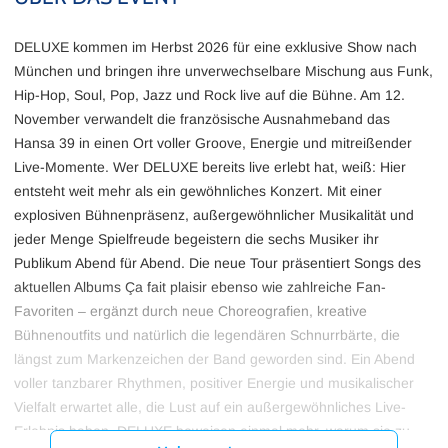
DELUXE kommen im Herbst 2026 für eine exklusive Show nach
München und bringen ihre unverwechselbare Mischung aus Funk,
Hip-Hop, Soul, Pop, Jazz und Rock live auf die Bühne. Am 12.
November verwandelt die französische Ausnahmeband das
Hansa 39 in einen Ort voller Groove, Energie und mitreißender
Live-Momente. Wer DELUXE bereits live erlebt hat, weiß: Hier
entsteht weit mehr als ein gewöhnliches Konzert. Mit einer
explosiven Bühnenpräsenz, außergewöhnlicher Musikalität und
jeder Menge Spielfreude begeistern die sechs Musiker ihr
Publikum Abend für Abend. Die neue Tour präsentiert Songs des
aktuellen Albums Ça fait plaisir ebenso wie zahlreiche Fan-
Favoriten – ergänzt durch neue Choreografien, kreative
Bühnenoutfits und natürlich die legendären Schnurrbärte, die
längst zum Markenzeichen der Band geworden sind. Ein Abend
voller tanzbarer Rhythmen, positiver Energie und musikalischer
Vielfalt erwartet alle, die Lust auf ein außergewöhnliches Live-
Erlebnis haben. DELUXE beweisen einmal mehr, warum sie zu