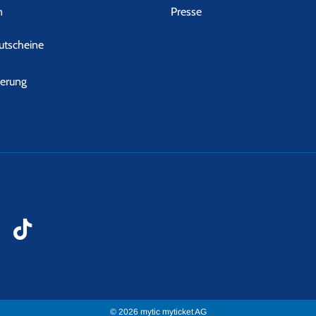
n
Presse
tscheine
herung
© 2026 mytic myticket AG