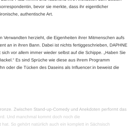
rrespondentin, bevor sie merkte, dass ihr eigentlicher
ironische, authentische Art.
n Verwandten herzieht, die Eigenheiten ihrer Mitmenschen aufs
nt an in ihren Bann. Dabei ist nichts fertiggeschrieben, DAPHNE
t sich vor allem immer wieder selbst auf die Schippe. „Haben Sie
 Dackel.“ Es sind Sprüche wie diese aus ihrem Programm
 oder die Tücken des Daseins als Influencer:in beweist die
 Bronze. Zwischen Stand-up-Comedy und Anekdoten performt das
 wird. Und manchmal kommt doch noch die
at. So gehört natürlich auch ein komplett in Sächsisch