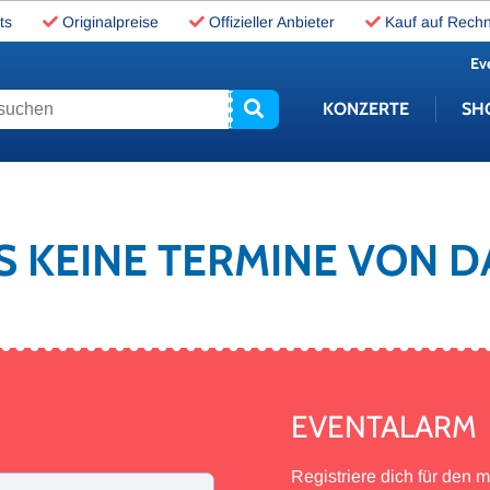
ts
Originalpreise
Offizieller Anbieter
Kauf auf Rech
Ev
uchen
KONZERTE
SH
ES KEINE TERMINE VON 
EVENTALARM
Registriere dich für den 