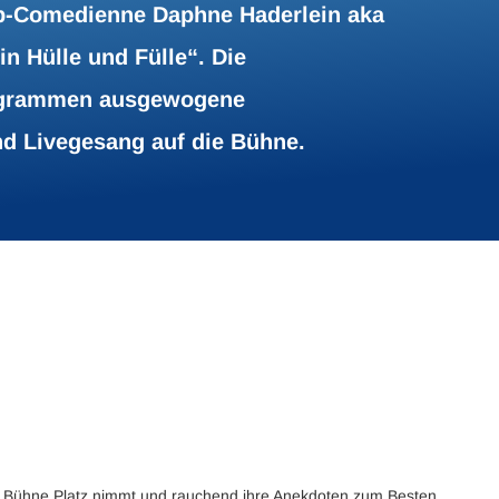
up-Comedienne Daphne Haderlein aka
 Hülle und Fülle“. Die
rogrammen ausgewogene
d Livegesang auf die Bühne.
r Bühne Platz nimmt und rauchend ihre Anekdoten zum Besten