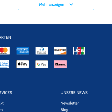
Mehr anzeigen
erden möchte, meldet sich einfach bei unserem
Eventalarm oder zum 
ARTEN
RVICES
UNSERE NEWS
akt
Newsletter
en
Blog