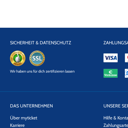
EVENTALARM
Wer über aktuelle Tour-Daten von DAPHNE DE LUXE informiert w
SICHERHEIT & DATENSCHUTZ
ZAHLUNGS
eKomi
SSL
Wir haben uns für dich zertifizieren lassen
Datensicherheit
DAS UNTERNEHMEN
UNSERE SE
Über myticket
Hilfe & Kont
Karriere
Zahlungsart