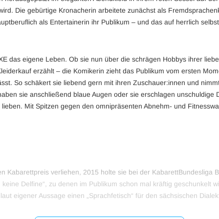
rd. Die gebürtige Kronacherin arbeitete zunächst als Fremdsprachenko
tberuflich als Entertainerin ihr Publikum – und das auf herrlich selbst
E das eigene Leben. Ob sie nun über die schrägen Hobbys ihrer liebe
eiderkauf erzählt – die Komikerin zieht das Publikum vom ersten Mome
lässt. So schäkert sie liebend gern mit ihren Zuschauer:innen und nimm
 haben sie anschließend blaue Augen oder sie erschlagen unschuldige
lieben. Mit Spitzen gegen den omnipräsenten Abnehm- und Fitnesswahn
abarettpreis verliehen, 2015 holte sie bei der KabarettBundesliga
d keine Delfine“, zu denen im Publikum schon mal kräftig geschunkelt
 eigener Aussage einen „Sprachfetisch“ für den sächsischen Dialekt h