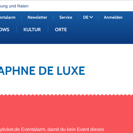
nung und Raten
entalarm
Newsletter
Service
Anmelden
DE
OWS
KULTUR
ORTE
DAPHNE DE LUXE
myticket.de Eventalarm, damit du kein Event dieses