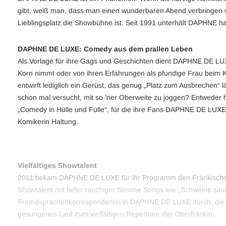
gibt, weiß man, dass man einen wunderbaren Abend verbringen wi
Lieblingsplatz die Showbühne ist. Seit 1991 unterhält DAPHNE haup
DAPHNE DE LUXE: Comedy aus dem prallen Leben
Als Vorlage für ihre Gags und Geschichten dient DAPHNE DE LUX
Korn nimmt oder von ihren Erfahrungen als pfundige Frau beim Kl
entwirft lediglich ein Gerüst, das genug „Platz zum Ausbrechen“ 
schon mal versucht, mit so 'ner Oberweite zu joggen? Entweder
„Comedy in Hülle und Fülle“, für die ihre Fans DAPHNE DE LUXE 
Komikerin Haltung.
Vielfältiges Showtalent
2011 bekam DAPHNE DE LUXE für ihr Programm den Fränkischen K
Showtalent mit tiefer rauchiger Stimme Songs wie „Schweine sin
Fremdsprachenkorrespondentin in DAPHNE DE LUXE durch, die laut
gesungenes Lied zum vielfältigen Repertoire der Oberfränkin.