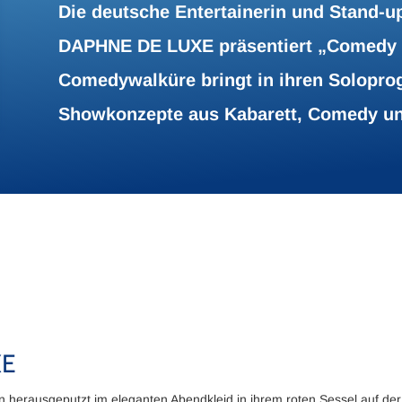
Die deutsche Entertainerin und Stand-
DAPHNE DE LUXE präsentiert „Comedy in
Comedywalküre bringt in ihren Solop
Showkonzepte aus Kabarett, Comedy un
XE
herausgeputzt im eleganten Abendkleid in ihrem roten Sessel auf de