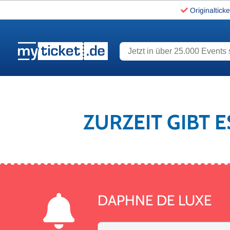
Originalticke
Jetzt in über 25.000 Events s
www.myticket.de
ZURZEIT GIBT 
DAPHNE DE LUXE