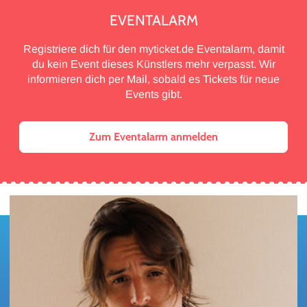
EVENTALARM
Registriere dich für den myticket.de Eventalarm, damit
du kein Event dieses Künstlers mehr verpasst. Wir
informieren dich per Mail, sobald es Tickets für neue
Events gibt.
Zum Eventalarm anmelden