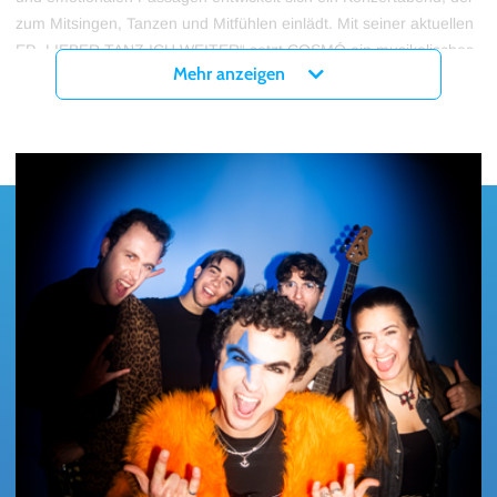
zum Mitsingen, Tanzen und Mitfühlen einlädt. Mit seiner aktuellen
EP „LIEBER TANZ ICH WEITER“ setzt COSMÓ ein musikalisches
Mehr anzeigen
Statement voller Optimismus und Aufbruchsstimmung – und bringt
genau dieses Gefühl auch auf die Bühne.
Tickets für die Lieber tour ich weiter - Tour von COSMÓ in Berlin,
Hamburg und München gibt es ab sofort hier bei myticket!