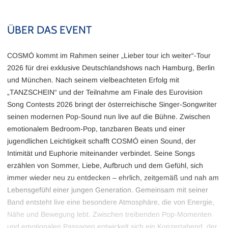
ÜBER DAS EVENT
COSMÓ kommt im Rahmen seiner „Lieber tour ich weiter“-Tour
2026 für drei exklusive Deutschlandshows nach Hamburg, Berlin
und München. Nach seinem vielbeachteten Erfolg mit
„TANZSCHEIN“ und der Teilnahme am Finale des Eurovision
Song Contests 2026 bringt der österreichische Singer-Songwriter
seinen modernen Pop-Sound nun live auf die Bühne. Zwischen
emotionalem Bedroom-Pop, tanzbaren Beats und einer
jugendlichen Leichtigkeit schafft COSMÓ einen Sound, der
Intimität und Euphorie miteinander verbindet. Seine Songs
erzählen von Sommer, Liebe, Aufbruch und dem Gefühl, sich
immer wieder neu zu entdecken – ehrlich, zeitgemäß und nah am
Lebensgefühl einer jungen Generation. Gemeinsam mit seiner
Band entsteht live eine besondere Atmosphäre, die von Energie,
Nähe und Bewegung lebt. Zwischen treibenden Pop-Momenten
und emotionalen Passagen entwickelt sich ein Konzertabend, der