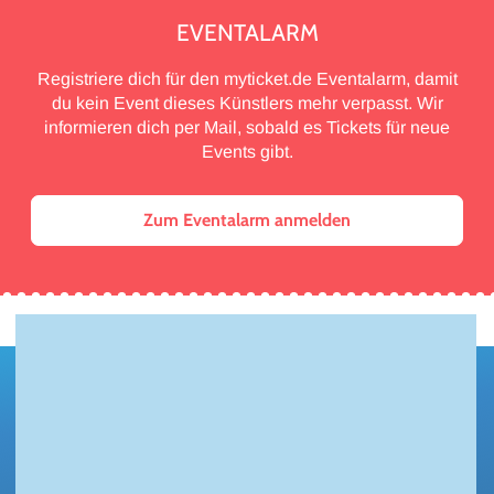
EVENTALARM
Registriere dich für den myticket.de Eventalarm, damit
du kein Event dieses Künstlers mehr verpasst. Wir
informieren dich per Mail, sobald es Tickets für neue
Events gibt.
Zum Eventalarm anmelden