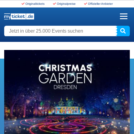
Originaltickets
Originalpreise
Offizieller Anbieter
www.myticket.de
Jetzt in über 25.000 Events suchen