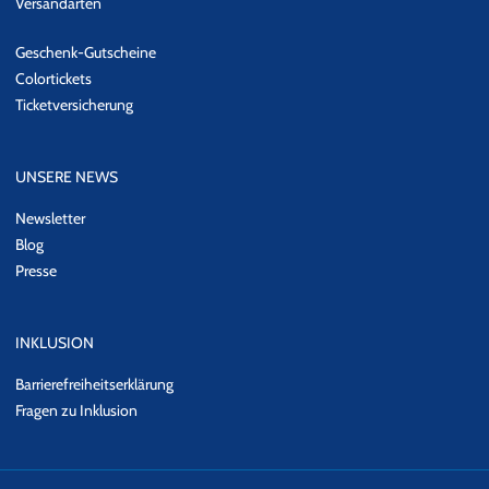
Versandarten
Tipp
: Wer keine neue Show der CHIPPENDALES verpassen und
Geschenk-Gutscheine
immer die besten Plätze ergattern möchte, meldet sich am besten
Colortickets
direkt zu unserem
Eventalarm oder Newsletter
an.
Ticketversicherung
UNSERE NEWS
Newsletter
Blog
Presse
INKLUSION
Barrierefreiheitserklärung
Fragen zu Inklusion