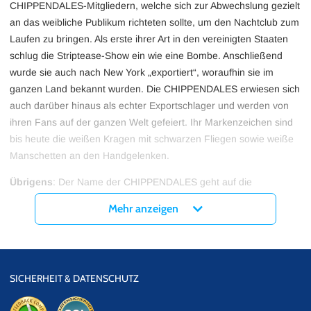
CHIPPENDALES-Mitgliedern, welche sich zur Abwechslung gezielt
an das weibliche Publikum richteten sollte, um den Nachtclub zum
Laufen zu bringen. Als erste ihrer Art in den vereinigten Staaten
schlug die Striptease-Show ein wie eine Bombe. Anschließend
wurde sie auch nach New York „exportiert“, woraufhin sie im
ganzen Land bekannt wurden. Die CHIPPENDALES erwiesen sich
auch darüber hinaus als echter Exportschlager und werden von
ihren Fans auf der ganzen Welt gefeiert. Ihr Markenzeichen sind
bis heute die weißen Kragen mit schwarzen Fliegen sowie weiße
Manschetten an den Handgelenken.
Übrigens
: Der Name der CHIPPENDALES geht auf die
Möblierung in dem Nachtclub zurück, in dem sie zuerst auftraten.
Mehr anzeigen
Denn der gleichnamige Einrichtungsstil prägte das dortige
Ambiente.
SICHERHEIT & DATENSCHUTZ