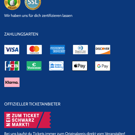
eKomi
SSL
Wir haben uns für dich zertifizieren lassen
Datensicherheit
ZAHLUNGSARTEN
FANS DER CHIPPENDALES
ERWARTEN SPEKTAKULÄREN
OFFIZIELLER TICKETANBIETER
SHOWEINLAGEN
Die CHIPPENDALES wurden bereits mehrfach als beste Show in
Las Vegas ausgezeichnet. Und das nicht ohne Grund: Sie locken
Bei uns kaufst du Tickets immer zum Originalpreis direkt vom Veranstalter!