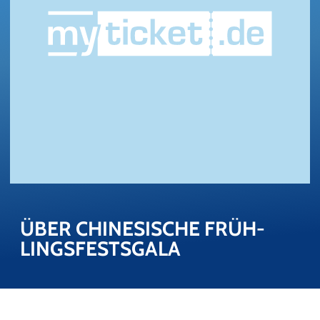
ÜBER CHI­NE­SI­SCHE FRÜH­
LINGS­FESTS­GA­LA