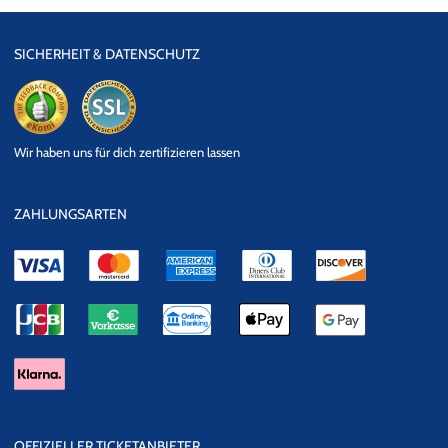
SICHERHEIT & DATENSCHUTZ
eKomi
SSL
Wir haben uns für dich zertifizieren lassen
Datensicherheit
ZAHLUNGSARTEN
OFFIZIELLER TICKETANBIETER