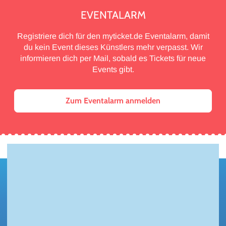
EVENTALARM
Registriere dich für den myticket.de Eventalarm, damit
du kein Event dieses Künstlers mehr verpasst. Wir
informieren dich per Mail, sobald es Tickets für neue
Events gibt.
Zum Eventalarm anmelden