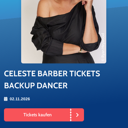
CE­LES­TE BAR­BER TI­CKETS
BACKUP DANCER
02.11.2026
Tickets kaufen