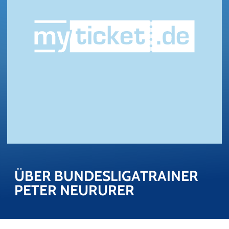
ÜBER BUN­DES­LI­GA­TRAI­NER 
PETER NEUR­UR­ER