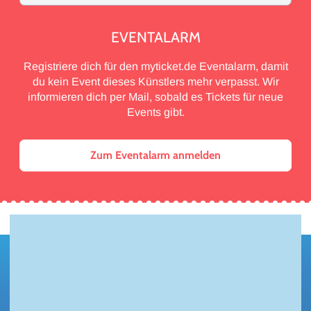
EVENTALARM
Registriere dich für den myticket.de Eventalarm, damit
du kein Event dieses Künstlers mehr verpasst. Wir
informieren dich per Mail, sobald es Tickets für neue
Events gibt.
Zum Eventalarm anmelden