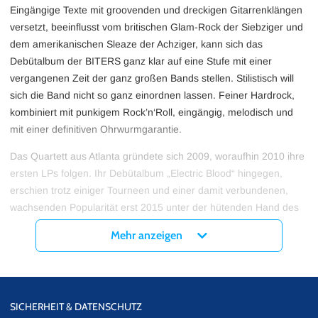
Eingängige Texte mit groovenden und dreckigen Gitarrenklängen
versetzt, beeinflusst vom britischen Glam-Rock der Siebziger und
dem amerikanischen Sleaze der Achziger, kann sich das
Debütalbum der BITERS ganz klar auf eine Stufe mit einer
vergangenen Zeit der ganz großen Bands stellen. Stilistisch will
sich die Band nicht so ganz einordnen lassen. Feiner Hardrock,
kombiniert mit punkigem Rock’n‘Roll, eingängig, melodisch und
mit einer definitiven Ohrwurmgarantie.
Das Quartett aus Atlanta gründete sich 2009, woraufhin 2010 ihre
ersten LPs folgen. Ihr Debütalbum „Electric Blood“ hingegen,
erschien trotz einiger Tourneen und einer damit verbundenen,
wachsenden Popularität erst 2015 unter der hütenden Hand des
Labels Erache Records.
Mehr anzeigen
Die englischen Magazine Kerrang! und Classic Rock sind
ebenfalls hellauf begeistert. Die erste Single-Auskoppelung
„Restless Hearts“ sahen sich in der ersten Woche schon über
15.000 User an. Auch der Song „1975“ klingt so alt wie sein Titel
SICHERHEIT & DATENSCHUTZ