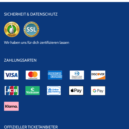
SICHERHEIT & DATENSCHUTZ
eKomi
SSL
Wir haben uns für dich zertifizieren lassen
Datensicherheit
ZAHLUNGSARTEN
OFFIZIELLER TICKETANBIETER