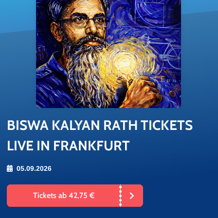
BISWA KA­LY­AN RATH TI­CKETS
LIVE IN FRANKFURT
05.09.2026
Tickets ab 42,75 €