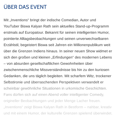
ÜBER DAS EVENT
Mit „Inventions“ bringt der indische Comedian, Autor und
YouTuber Biswa Kalyan Rath sein aktuelles Stand-up-Programm
erstmals auf Europatour. Bekannt für seinen intelligenten Humor,
pointierte Alltagsbeobachtungen und seinen unverwechselbaren
Erzählstil, begeistert Biswa seit Jahren ein Millionenpublikum weit
über die Grenzen Indiens hinaus. In seiner neuen Show widmet er
sich den großen und kleinen „Erfindungen“ des modernen Lebens
– von absurden gesellschaftlichen Gewohnheiten über
zwischenmenschliche Missverständnisse bis hin zu den kuriosen
Gedanken, die uns täglich begleiten. Mit scharfem Witz, trockener
Selbstironie und überraschenden Perspektiven verwandelt er
scheinbar gewöhnliche Situationen in urkomische Geschichten.
Fans dürfen sich auf einen Abend voller intelligenter Comedy,
origineller Beobachtungen und jeder Menge Lacher freuen.
„Inventions“ zeigt Biswa Kalyan Rath in Bestform – nahbar, kreativ
und mit einem Humor, der kulturelle Grenzen spielend überwindet.