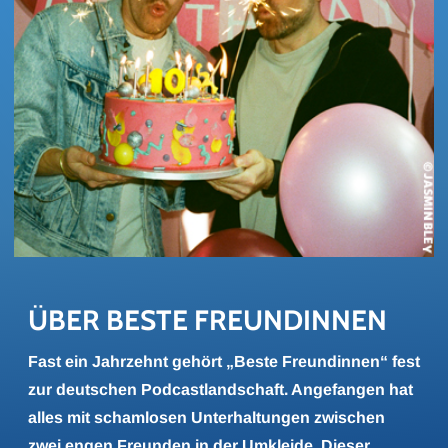
ÜBER BESTE FREUN­DIN­NEN
Fast ein Jahrzehnt gehört „Beste Freundinnen“ fest
zur deutschen Podcastlandschaft. Angefangen hat
alles mit schamlosen Unterhaltungen zwischen
zwei engen Freunden in der Umkleide. Dieser