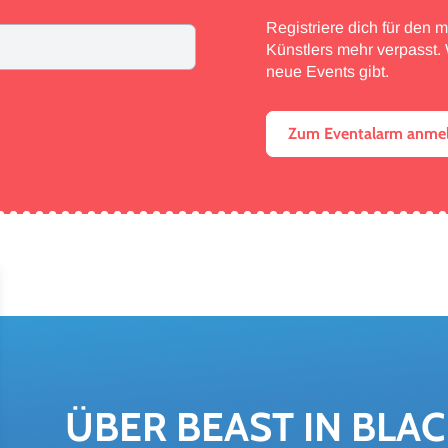
Registriere dich für den 
Künstlers mehr verpasst. W
neue Events gibt.
Zum Eventalarm anme
ÜBER BEAST IN BLAC