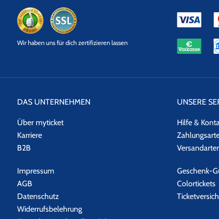
eKomi
SSL
Wir haben uns für dich zertifizieren lassen
Datensicherheit
DAS UNTERNEHMEN
UNSERE SE
Über myticket
Hilfe & Kont
Karriere
Zahlungsart
B2B
Versandarte
Impressum
Geschenk-Gu
AGB
Colortickets
Datenschutz
Ticketversic
Widerrufsbelehrung