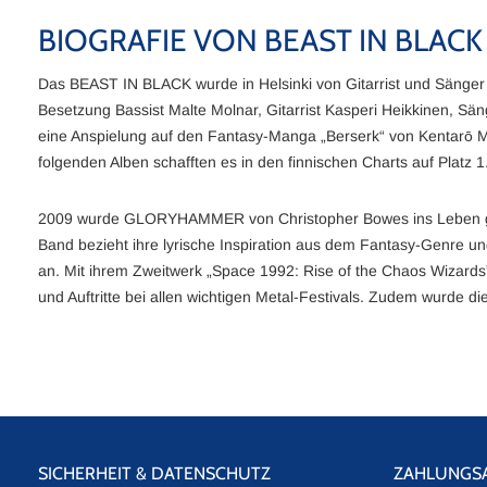
BIOGRAFIE VON BEAST IN BLAC
Das BEAST IN BLACK wurde in Helsinki von Gitarrist und Sänger A
Besetzung Bassist Malte Molnar, Gitarrist Kasperi Heikkinen, S
eine Anspielung auf den Fantasy-Manga „Berserk“ von Kentarō Miur
folgenden Alben schafften es in den finnischen Charts auf Platz 1
2009 wurde GLORYHAMMER von Christopher Bowes ins Leben geru
Band bezieht ihre lyrische Inspiration aus dem Fantasy-Genre 
an. Mit ihrem Zweitwerk „Space 1992: Rise of the Chaos Wiza
und Auftritte bei allen wichtigen Metal-Festivals. Zudem wurde
SICHERHEIT & DATENSCHUTZ
ZAHLUNGS