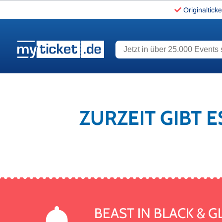
Originalticke
Jetzt in über 25.000 Events s
www.myticket.de
ZURZEIT GIBT E
BEAST IN BLACK &