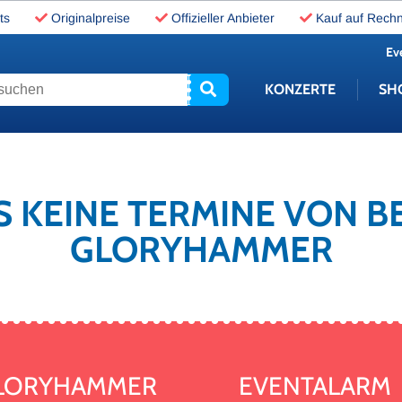
ts
Originalpreise
Offizieller Anbieter
Kauf auf Rech
Ev
uchen
KONZERTE
SH
S KEINE TERMINE VON B
GLORYHAMMER
 GLORYHAMMER
EVENTALARM