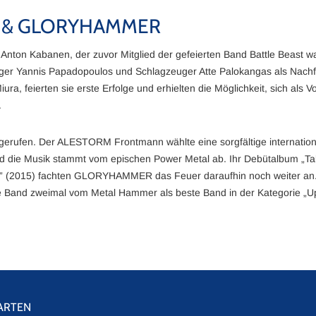
K & GLORYHAMMER
nton Kabanen, der zuvor Mitglied der gefeierten Band Battle Beast war
änger Yannis Papadopoulos und Schlagzeuger Atte Palokangas als Nach
a, feierten sie erste Erfolge und erhielten die Möglichkeit, sich als 
.
fen. Der ALESTORM Frontmann wählte eine sorgfältige internationa
und die Musik stammt vom epischen Power Metal ab. Ihr Debütalbum „
rds” (2015) fachten GLORYHAMMER das Feuer daraufhin noch weiter an
 die Band zweimal vom Metal Hammer als beste Band in der Kategorie 
ARTEN