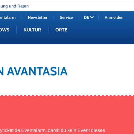
nung und Raten
entalarm
Newsletter
Service
Anmelden
DE
OWS
KULTUR
ORTE
N AVANTASIA
myticket.de Eventalarm, damit du kein Event dieses