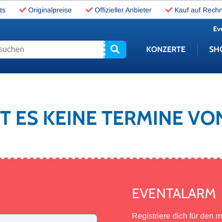
ts
Originalpreise
Offizieller Anbieter
Kauf auf Rech
Ev
uchen
KONZERTE
SH
BT ES KEINE TERMINE VO
EVENTALARM
Registriere dich für den 