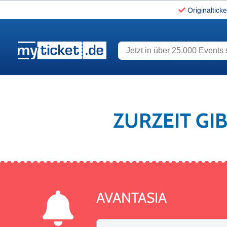
Originalticke
Jetzt in über 25.000 Events s
www.myticket.de
ZURZEIT GI
AVANTASIA