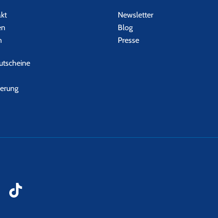
akt
Newsletter
en
Blog
n
Presse
tscheine
herung