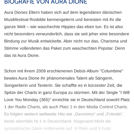
BIOGRAFIE VON AURA DIONE
Aura Diones Eltern haben sich auf dem legendären dänischen
Musikfestival Roskilde kennengelernt und bereisten mit ihr die
ganze Welt – wie waschechte Hippies das eben tun. Es ist also
nicht besonders verwunderlich, dass sie seit jeher eine besondere
Bindung zur Musik entwickelte. Aber nicht nur das, Charisma und
Stimme vollendeten das Paket zum waschechten Popstar. Denn
das ist Aura Dione.
Schon mit ihrem 2009 erschienenen Debüt-Album "Columbine"
bewies Aura Dione ihr phänomenales Talent als Sängerin,
Songwriterin und Texterin. Sie schaffte es in kürzester Zeit, die
Spitze der Charts in ganz Europa zu stürmen. Mit der Single "I Will
Love You Monday (365)" erreichte sie in Deutschland sowohl Platz
1 der Radio Charts, als auch Platz 1 in den Media Control Charts.
Es folgten weitere weltweite Hits wie „Geronimo“ und „Friends“,
beide ebenfalls Nr.1 in Deutschland. Insgesamt blickt die
sympathische Dänin mittlerweile auf 9 Platin und 9 Gold