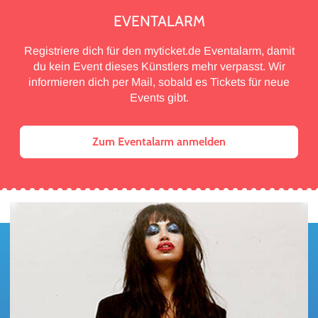
EVENTALARM
Registriere dich für den myticket.de Eventalarm, damit
du kein Event dieses Künstlers mehr verpasst. Wir
informieren dich per Mail, sobald es Tickets für neue
Events gibt.
Zum Eventalarm anmelden