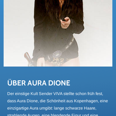
ÜBER AURA DIONE
Der einstige Kult Sender VIVA stellte schon früh fest,
dass Aura Dione, die Schönheit aus Kopenhagen, eine
einzigartige Aura umgibt: lange schwarze Haare,
strahlende Augen, eine blendende Figur und eine