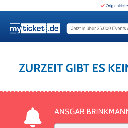
Originalticke
Jetzt in über 25.000 Events s
www.myticket.de
ZURZEIT GIBT ES K
ANSGAR BRINKMAN