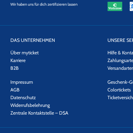
eKomi
SSL
Wir haben uns für dich zertifizieren lassen
Datensicherheit
DAS UNTERNEHMEN
UNSERE SE
Über myticket
Hilfe & Kont
Karriere
Zahlungsart
B2B
Versandarte
Impressum
Geschenk-Gu
AGB
Colortickets
Datenschutz
Ticketversic
Widerrufsbelehrung
Zentrale Kontaktstelle – DSA