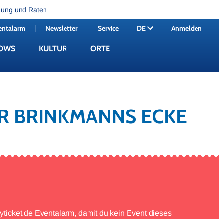
nung und Raten
entalarm
Newsletter
Service
Anmelden
DE
OWS
KULTUR
ORTE
AR BRINKMANNS ECKE
myticket.de Eventalarm, damit du kein Event dieses