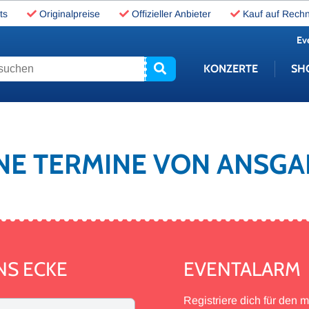
ts
Originalpreise
Offizieller Anbieter
Kauf auf Rech
Ev
uchen
KONZERTE
SH
EINE TERMINE VON ANSG
NS ECKE
EVENTALARM
Registriere dich für den 