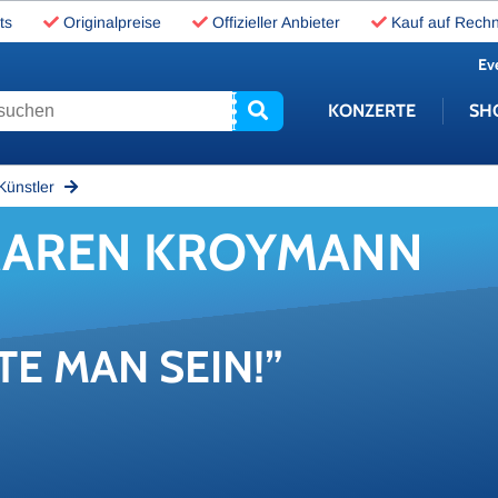
ts
Originalpreise
Offizieller Anbieter
Kauf auf Rech
Ev
uchen
KONZERTE
SH
Künstler
 MAREN KROY­MANN
E MAN SEIN!”