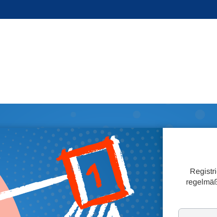
Registr
regelmäß