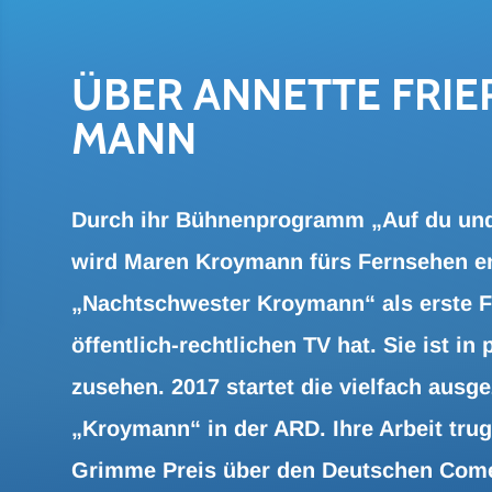
ÜBER AN­NET­TE FRI
MANN
Durch ihr Bühnenprogramm „Auf du und
wird Maren Kroymann fürs Fernsehen en
„Nachtschwester Kroymann“ als erste F
öffentlich-rechtlichen TV hat. Sie ist i
zusehen. 2017 startet die vielfach aus
„Kroymann“ in der ARD. Ihre Arbeit tru
Grimme Preis über den Deutschen Come