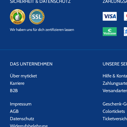
SICHERHEIT & DATENSCHUTZ
ZAHLUNGS
eKomi
SSL
Wir haben uns für dich zertifizieren lassen
Datensicherheit
DAS UNTERNEHMEN
UNSERE SE
Über myticket
Hilfe & Kont
Karriere
Zahlungsart
B2B
Versandarte
Impressum
Geschenk-Gu
AGB
Colortickets
Datenschutz
Ticketversic
Widerrufsbelehrung