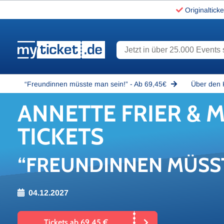
Originalticke
Jetzt in über 25.000 Events s
www.myticket.de
“Freundinnen müsste man sein!” - Ab 69,45€
Über den 
AN­NET­TE FRIER &
TI­CKETS
“FREUNDINNEN MÜSST
04.12.2027
Tickets ab 69,45 €