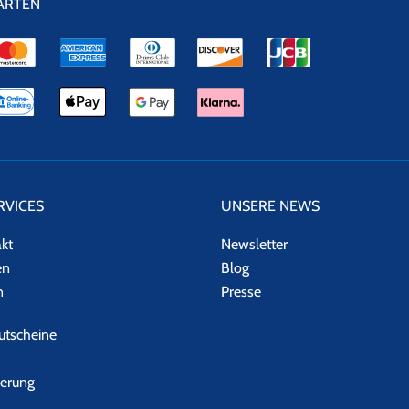
ARTEN
RVICES
UNSERE NEWS
akt
Newsletter
en
Blog
n
Presse
tscheine
herung