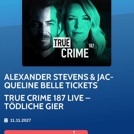
ALEX­AN­DER STE­VENS & JAC­
QUE­LINE BELLE TI­CKETS
TRUE CRIME 187 LIVE –
TÖDLICHE GIER
11.11.2027