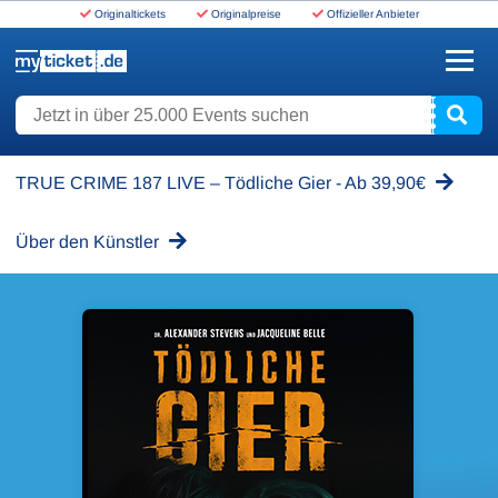
Originaltickets
Originalpreise
Offizieller Anbieter
www.myticket.de
Jetzt in über 25.000 Events suchen
TRUE CRIME 187 LIVE – Tödliche Gier - Ab 39,90€
Über den Künstler