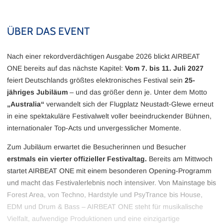
ÜBER DAS EVENT
Nach einer rekordverdächtigen Ausgabe 2026 blickt AIRBEAT
ONE bereits auf das nächste Kapitel:
Vom 7. bis 11. Juli 2027
feiert Deutschlands größtes elektronisches Festival sein
25-
jähriges Jubiläum
– und das größer denn je. Unter dem Motto
„Australia“
verwandelt sich der Flugplatz Neustadt-Glewe erneut
in eine spektakuläre Festivalwelt voller beeindruckender Bühnen,
internationaler Top-Acts und unvergesslicher Momente.
Zum Jubiläum erwartet die Besucherinnen und Besucher
erstmals ein vierter offizieller Festivaltag.
Bereits am Mittwoch
startet AIRBEAT ONE mit einem besonderen Opening-Programm
und macht das Festivalerlebnis noch intensiver. Von Mainstage bis
Forest Area, von Techno, Hardstyle und PsyTrance bis House,
EDM und Drum & Bass – AIRBEAT ONE steht für musikalische
Vielfalt, aufwendige Produktionen und eine einzigartige