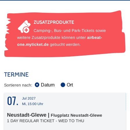
ZUSATZPRODUKTE
Camping-, Bus- und Park-Tickets sowie
weitere Zusatzprodukte können unter
airbeat-
one.myticket.de
gebucht werden.
TERMINE
Datum
Ort
Sortieren nach:
07.
Jul 2027
Mi, 15:00 Uhr
Neustadt-Glewe
|
Flugplatz Neustadt-Glewe
1 DAY REGULAR TICKET - WED TO THU