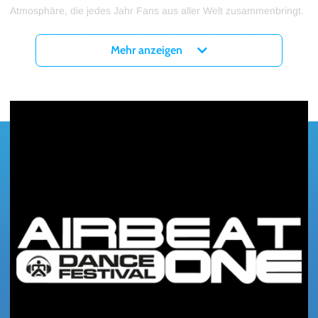
Atmosphäre, die jedes Jahr Fans aus aller Welt zusammenbringt.
Wer Teil der Jubiläumsausgabe werden möchte, sollte sich
Mehr anzeigen
frühzeitig Tickets sichern. AIRBEAT ONE 2027 verspricht ein
Festival der Superlative – vier Tage voller Musik, Gemeinschaft
und unvergesslicher Festivalmomente. Das Abenteuer geht weiter
–
Welcome to Australia!
Tickets für die Airbeat One 2027 gibt es ab sofort hier bei myticket!