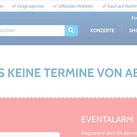
ts
Originalpreise
Offizieller Anbieter
Kauf auf Rech
Ev
uchen
KONZERTE
SH
ES KEINE TERMINE VON 
EVENTALARM
Registriere dich für den 