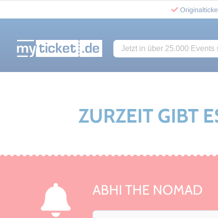
Originalticke
Jetzt in über 25.000 Events s
www.myticket.de
ZURZEIT GIBT 
ABHI THE NOMAD