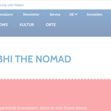
nung und Raten
entalarm
Newsletter
Service
Anmelden
DE
OWS
KULTUR
ORTE
ABHI THE NOMAD
myticket.de Eventalarm, damit du kein Event dieses