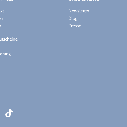
akt
Newsletter
en
Blog
n
Presse
tscheine
herung