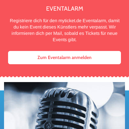
EVENTALARM
Registriere dich für den myticket.de Eventalarm, damit
du kein Event dieses Künstlers mehr verpasst. Wir
informieren dich per Mail, sobald es Tickets für neue
Events gibt.
Zum Eventalarm anmelden