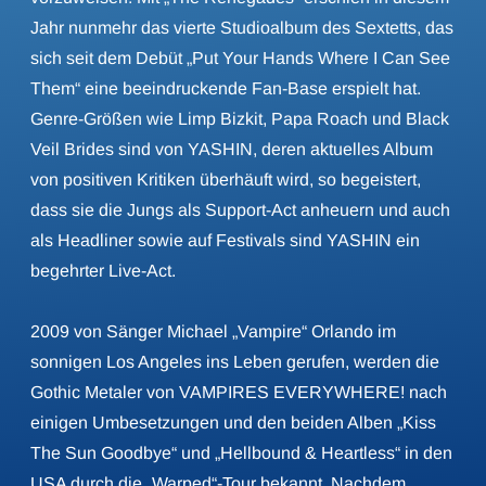
Jahr nunmehr das vierte Studioalbum des Sextetts, das
sich seit dem Debüt „Put Your Hands Where I Can See
Them“ eine beeindruckende Fan-Base erspielt hat.
Genre-Größen wie Limp Bizkit, Papa Roach und Black
Veil Brides sind von YASHIN, deren aktuelles Album
von positiven Kritiken überhäuft wird, so begeistert,
dass sie die Jungs als Support-Act anheuern und auch
als Headliner sowie auf Festivals sind YASHIN ein
begehrter Live-Act.
2009 von Sänger Michael „Vampire“ Orlando im
sonnigen Los Angeles ins Leben gerufen, werden die
Gothic Metaler von VAMPIRES EVERYWHERE! nach
einigen Umbesetzungen und den beiden Alben „Kiss
The Sun Goodbye“ und „Hellbound & Heartless“ in den
USA durch die „Warped“-Tour bekannt. Nachdem