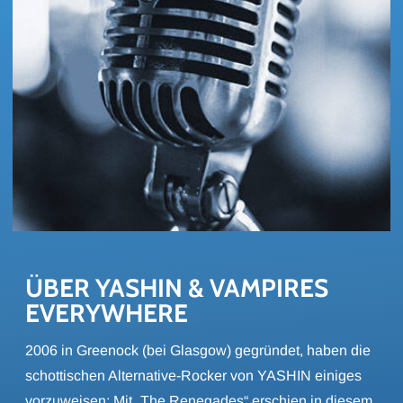
ÜBER YA­SHIN & VAM­PI­RES 
EVER­Y­WHE­RE
2006 in Greenock (bei Glasgow) gegründet, haben die
schottischen Alternative-Rocker von YASHIN einiges
vorzuweisen: Mit „The Renegades“ erschien in diesem