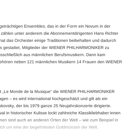
geträchtigen Ensembles, das in der Form ein Novum in der
rn zählen unter anderem die Abonnementdirigenten Hans Richter
at das Orchester einige Traditionen beibehalten und dadurch
ist es gestattet, Mitglieder der WIENER PHILHARMONIKER zu
ausschließlich aus männlichen Berufsmusikern. Dann kam
023 gehören neben 121 männlichen Musikern 14 Frauen den WIENER
rift „Le Monde de la Musique“ die WIENER PHILHARMONIKER
– es wird international hochgeschätzt und gilt als ein
kovsky, der bis 1979 ganze 25 Neujahrskonzerte dirigierte.
in historischer Kulisse lockt zahlreiche Klassikliebhaber:innen
nen sind auch an anderen Orten der Welt – wie zum Beispiel in
sich um eine der begehrtesten Goldmünzen der Welt.