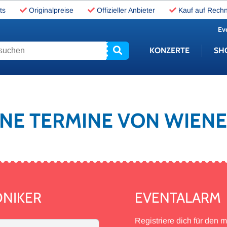
ts
Originalpreise
Offizieller Anbieter
Kauf auf Rech
Ev
uchen
KONZERTE
SH
EINE TERMINE VON WIE
ONIKER
EVENTALARM
Registriere dich für den 