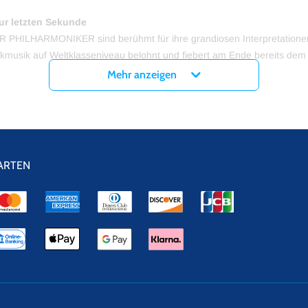
ur letzten Sekunde
ER PHILHARMONIKER sind berühmt für ihre grandiosen Interpretationen
ikmusik auf Weltklasseniveau belohnt und fiebert am Ende bereits dem 
Mehr anzeigen
ormiert werden möchte, meldet sich einfach zu unserem
Newsletter
a
ARTEN