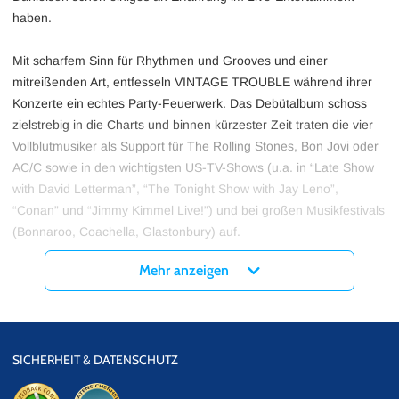
haben.
Mit scharfem Sinn für Rhythmen und Grooves und einer
mitreißenden Art, entfesseln VINTAGE TROUBLE während ihrer
Konzerte ein echtes Party-Feuerwerk. Das Debütalbum schoss
zielstrebig in die Charts und binnen kürzester Zeit traten die vier
Vollblutmusiker als Support für The Rolling Stones, Bon Jovi oder
AC/C sowie in den wichtigsten US-TV-Shows (u.a. in “Late Show
with David Letterman”, “The Tonight Show with Jay Leno”,
“Conan” und “Jimmy Kimmel Live!”) und bei großen Musikfestivals
(Bonnaroo, Coachella, Glastonbury) auf.
Mehr anzeigen
Blue-Note-Präsident und Produzent Don Was erinnert sich über
einen Auftritt von VINTAGE TROUBLE im Sommer 2013: „Die
Hälfte der Songs waren brandneu und dem Publikum also völlig
unbekannt... aber das Haus stand von der ersten Note bis zur
SICHERHEIT & DATENSCHUTZ
letzten Zugabe Kopf. Es erfordert enormes Charisma, donnernde
Power, unglaubliche Grooves und fantastische Songs das zu