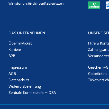
eKomi
SSL
Wir haben uns für dich zertifizieren lassen
Datensicherheit
DAS UNTERNEHMEN
UNSERE SE
Über myticket
Hilfe & Kont
Karriere
Zahlungsart
B2B
Versandarte
Impressum
Geschenk-Gu
AGB
Colortickets
Datenschutz
Ticketversic
Widerrufsbelehrung
Zentrale Kontaktstelle – DSA