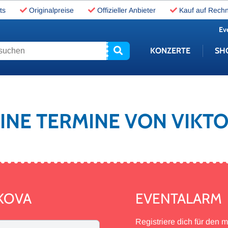
ts
Originalpreise
Offizieller Anbieter
Kauf auf Rech
Ev
uchen
KONZERTE
SH
KEINE TERMINE VON VIKT
IKOVA
EVENTALARM
Registriere dich für den 