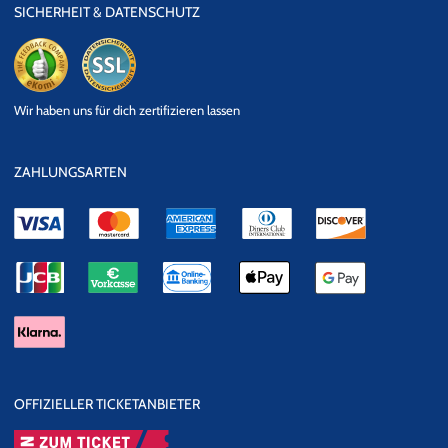
SICHERHEIT & DATENSCHUTZ
eKomi
SSL
Wir haben uns für dich zertifizieren lassen
Datensicherheit
ZAHLUNGSARTEN
OFFIZIELLER TICKETANBIETER