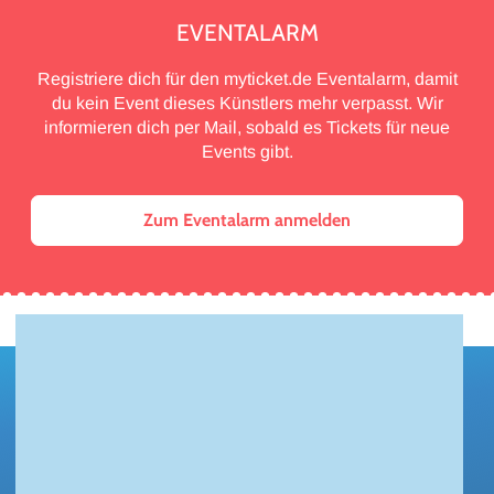
EVENTALARM
Registriere dich für den myticket.de Eventalarm, damit
du kein Event dieses Künstlers mehr verpasst. Wir
informieren dich per Mail, sobald es Tickets für neue
Events gibt.
Zum Eventalarm anmelden