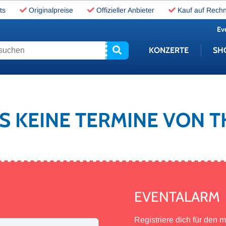
ts
Originalpreise
Offizieller Anbieter
Kauf auf Rech
Ev
uchen
KONZERTE
SH
ES KEINE TERMINE VON
EVENTALARM
Registriere dich für den 