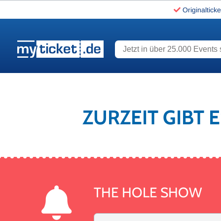
Originalticke
Jetzt in über 25.000 Events s
www.myticket.de
ZURZEIT GIBT 
THE HOLE SHOW