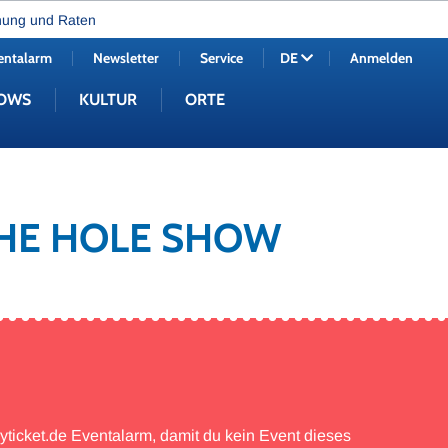
nung und Raten
entalarm
Newsletter
Service
Anmelden
DE
OWS
KULTUR
ORTE
 THE HOLE SHOW
myticket.de Eventalarm, damit du kein Event dieses