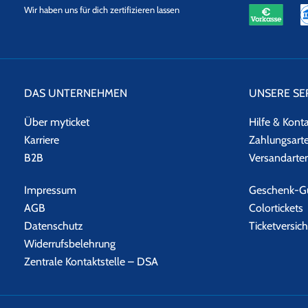
eKomi
SSL
Wir haben uns für dich zertifizieren lassen
Datensicherheit
DAS UNTERNEHMEN
UNSERE SE
Über myticket
Hilfe & Kont
Karriere
Zahlungsart
B2B
Versandarte
Impressum
Geschenk-Gu
AGB
Colortickets
Datenschutz
Ticketversic
Widerrufsbelehrung
Zentrale Kontaktstelle – DSA