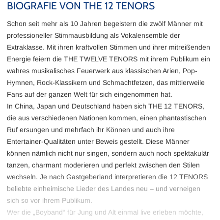
BIOGRAFIE VON THE 12 TENORS
Schon seit mehr als 10 Jahren begeistern die zwölf Männer mit
professioneller Stimmausbildung als Vokalensemble der
Extraklasse. Mit ihren kraftvollen Stimmen und ihrer mitreißenden
Energie feiern die THE TWELVE TENORS mit ihrem Publikum ein
wahres musikalisches Feuerwerk aus klassischen Arien, Pop-
Hymnen, Rock-Klassikern und Schmachtfetzen, das mittlerweile
Fans auf der ganzen Welt für sich eingenommen hat.
In China, Japan und Deutschland haben sich THE 12 TENORS,
die aus verschiedenen Nationen kommen, einen phantastischen
Ruf ersungen und mehrfach ihr Können und auch ihre
Entertainer-Qualitäten unter Beweis gestellt. Diese Männer
können nämlich nicht nur singen, sondern auch noch spektakulär
tanzen, charmant moderieren und perfekt zwischen den Stilen
wechseln. Je nach Gastgeberland interpretieren die 12 TENORS
beliebte einheimische Lieder des Landes neu – und verneigen
sich so vor ihrem Publikum.
Wer die „Boyband“ für Jung und Alt einmal live erleben möchte,