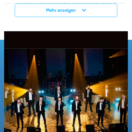
war ein grandioser Abend mit tollem Entertainment. Danke für die
Mehr anzeigen
vielen magischen Momente – da werden auf jeden Fall
Endorphine ausgeschüttet. Das war definitiv nicht der letzte
Besuch. The 12 Tenors sind immer einen Besuch wert!“ Seien Sie
dabei, wenn es wieder heißt: „Ladies and Gentlemen, please
welcome live to the stage – The 12 Tenors!“
Tickets für das The 12 Tenors Legacy Tour Konzert in der myticket
Jahrhunderthalle in Frankfurt gibt es ab sofort hier bei myticket!