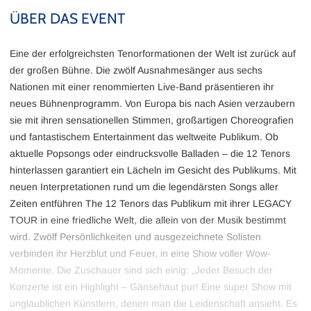
ÜBER DAS EVENT
Eine der erfolgreichsten Tenorformationen der Welt ist zurück auf
der großen Bühne. Die zwölf Ausnahmesänger aus sechs
Nationen mit einer renommierten Live-Band präsentieren ihr
neues Bühnenprogramm. Von Europa bis nach Asien verzaubern
sie mit ihren sensationellen Stimmen, großartigen Choreografien
und fantastischem Entertainment das weltweite Publikum. Ob
aktuelle Popsongs oder eindrucksvolle Balladen – die 12 Tenors
hinterlassen garantiert ein Lächeln im Gesicht des Publikums. Mit
neuen Interpretationen rund um die legendärsten Songs aller
Zeiten entführen The 12 Tenors das Publikum mit ihrer LEGACY
TOUR in eine friedliche Welt, die allein von der Musik bestimmt
wird. Zwölf Persönlichkeiten und ausgezeichnete Solisten
verbinden ihr Herzblut und Feuer, in eine Show voller Wow-
Momente. Die Zuschauer sind sich einig: „Jeder Besuch der
Konzerte ist ein Highlight – Gänsehaut pur! Eine super Show mit
unglaublichen Künstlern, denen man die Leidenschaft ansieht. Es