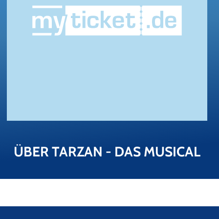
ÜBER TAR­ZAN - DAS MU­SI­CAL