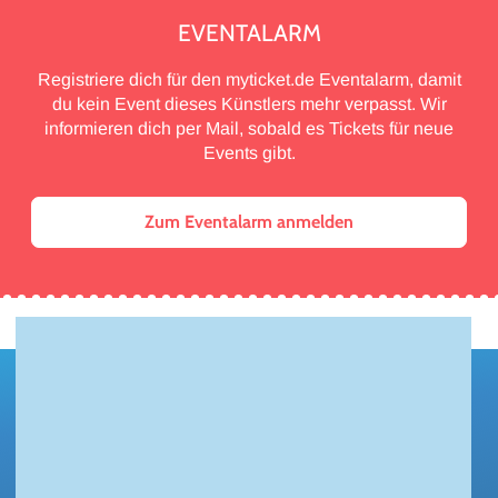
EVENTALARM
Registriere dich für den myticket.de Eventalarm, damit
du kein Event dieses Künstlers mehr verpasst. Wir
informieren dich per Mail, sobald es Tickets für neue
Events gibt.
Zum Eventalarm anmelden