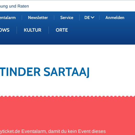
nung und Raten
entalarm
Newsletter
Service
Anmelden
DE
OWS
KULTUR
ORTE
ATINDER SARTAAJ
myticket.de Eventalarm, damit du kein Event dieses