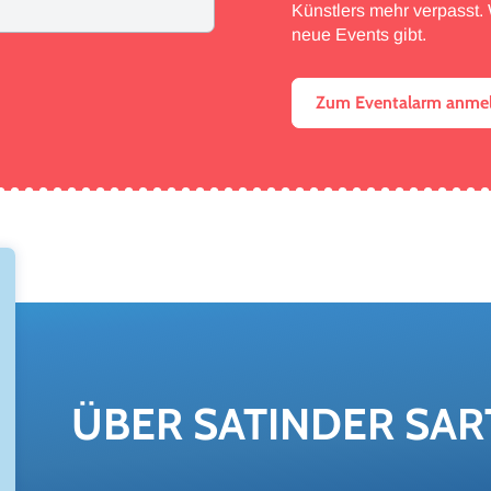
Künstlers mehr verpasst. W
neue Events gibt.
Zum Eventalarm anme
ÜBER SA­TIN­DER SAR­