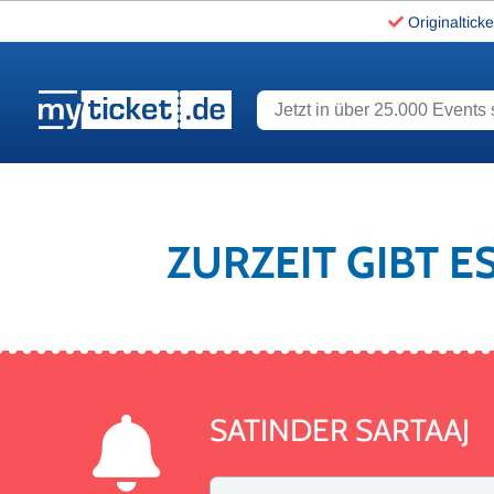
Originalticke
Jetzt in über 25.000 Events s
www.myticket.de
ZURZEIT GIBT E
SATINDER SARTAAJ