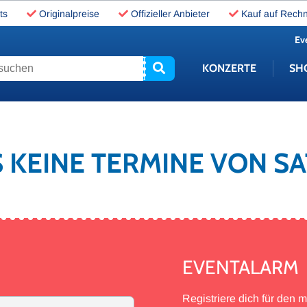
ts
Originalpreise
Offizieller Anbieter
Kauf auf Rech
Ev
uchen
KONZERTE
SH
S KEINE TERMINE VON S
EVENTALARM
Registriere dich für den 