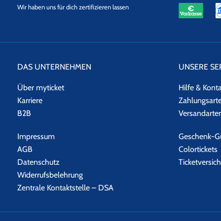
eKomi
SSL
Wir haben uns für dich zertifizieren lassen
Datensicherheit
DAS UNTERNEHMEN
UNSERE SE
Über myticket
Hilfe & Kont
Karriere
Zahlungsart
B2B
Versandarte
Impressum
Geschenk-Gu
AGB
Colortickets
Datenschutz
Ticketversic
Widerrufsbelehrung
Zentrale Kontaktstelle – DSA