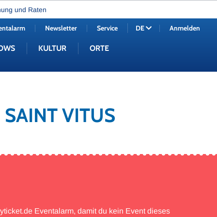
nung und Raten
entalarm
Newsletter
Service
Anmelden
DE
OWS
KULTUR
ORTE
 SAINT VITUS
myticket.de Eventalarm, damit du kein Event dieses