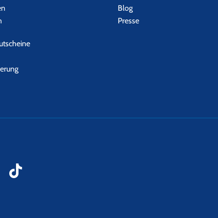
en
Blog
n
Presse
tscheine
herung