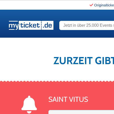
Originalticke
Jetzt in über 25.000 Events s
www.myticket.de
ZURZEIT GIB
SAINT VITUS