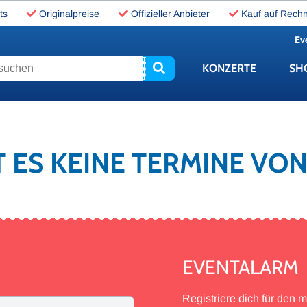
ts
Originalpreise
Offizieller Anbieter
Kauf auf Rech
Ev
uchen
KONZERTE
SH
T ES KEINE TERMINE VON
EVENTALARM
Registriere dich für den 