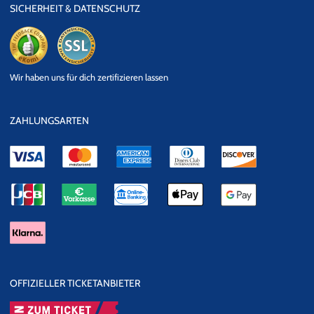
SICHERHEIT & DATENSCHUTZ
eKomi
SSL
Wir haben uns für dich zertifizieren lassen
Datensicherheit
ZAHLUNGSARTEN
OFFIZIELLER TICKETANBIETER