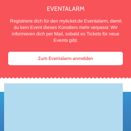
EVENTALARM
Registriere dich für den myticket.de Eventalarm, damit
du kein Event dieses Künstlers mehr verpasst. Wir
informieren dich per Mail, sobald es Tickets für neue
Events gibt.
Zum Eventalarm anmelden